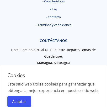
- Características
- Faq
- Contacto
- Terminos y condiciones
CONTÁCTANOS
Hotel Seminole 3C al N. 1C al este, Reparto Lomas de
Guadalupe.
Managua, Nicaragua
Teléfono:
+505 2278 5943
Cookies
Correo:
info@elmenu.xyz
Este sitio web utiliza cookies para garantizar que
obtenga la mejor experiencia en nuestro sitio web.
® Copyright 2025 El Menú, Todos los derechos reservados.
Aceptar
Diseñado por
Integración Tic